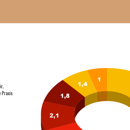
r,
e Praxis