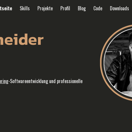
tseite
Skills
Projekte
Profil
Blog
Code
Downloads
ip to main content
Skip to navigat
neider
pring
-Softwareentwicklung und professionelle