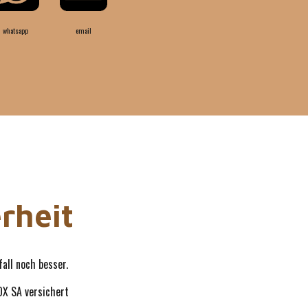
whatsapp
email
erheit
fall noch besser.
OX SA versichert