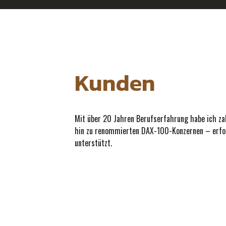
Kunden
Mit über 20 Jahren Berufserfahrung habe ich za
hin zu renommierten DAX-100-Konzernen – erfol
unterstützt.
ITZBund Transgourmet hasenkamp Signal Iduna abcfinance AOK AXA ITErgo 
leanIX Deutsche Post REWE Aktion Mensch HRS Greenpocket Ligatus 1&1 mo