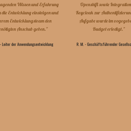
Openshift sowie Integration
ragenden Wissen und Erfahrung
Keycloak zur Authentifizierun
in die Entwicklung einsteigen und
Aufgabe wurde im vogegeb
erem Entwicklungsteam den
Budget erledigt.
"
enötigten Anschub geben."
R
.
M
. -
Geschäftsführender Gesells
 - Leiter der Anwendungsentwicklung