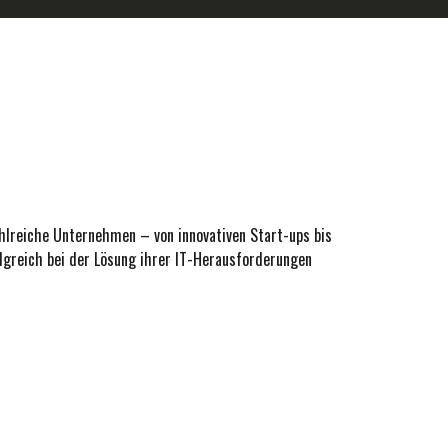
hlreiche Unternehmen – von innovativen Start-ups bis
greich bei der Lösung ihrer IT-Herausforderungen
Trusted Shops DEVK Vaillant REWEdigital Concardis ModeIT/P&C KVWL SSI Schäfer
bilcom RWE Deutsche Post