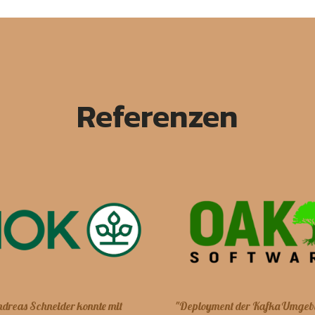
Referenzen
"
Deployment der Kafka Umgeb
dreas Schneider konnte mit