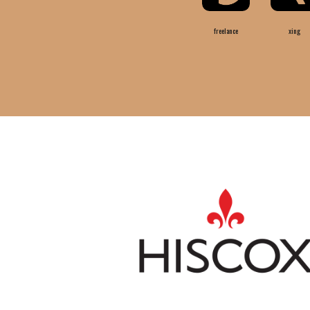
freelance
xing