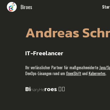
Biroes
Star
Sk
Andreas Sch
IT-Freelancer
Ihr verlässlicher Partner für maßgeschneiderte
Java/S
DevOps-Lösungen rund um
OpenShift
und
Kubernetes
.
Bi
roes
🦸‍♂️
naryHe